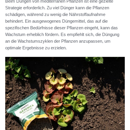
Beim Düngen von mediterranen Pflanzen ist eine gezielte
Strategie erforderlich. Zu viel Dünger kann die Pflanzen
schädigen, während zu wenig die Nährstoffaufnahme
behindert. Ein ausgewogenes Düngemittel, das auf die
spezifischen Bedürfnisse dieser Pflanzen eingeht, kann das
Wachstum erheblich fördern. Es empfiehlt sich, die Düngung
an die Wachstumszyklen der Pflanzen anzupassen, um
optimale Ergebnisse zu erzielen.