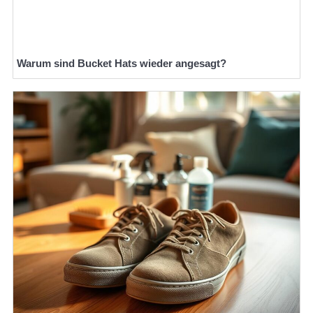
Warum sind Bucket Hats wieder angesagt?