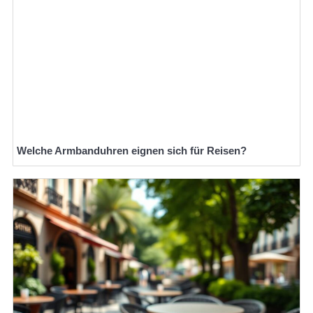
Welche Armbanduhren eignen sich für Reisen?