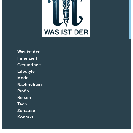
Was ist der
Finanziell
Gesundheit
Lifestyle
Mode
Nachrichten
Profis
Reisen
Tech
Zuhause
Kontakt