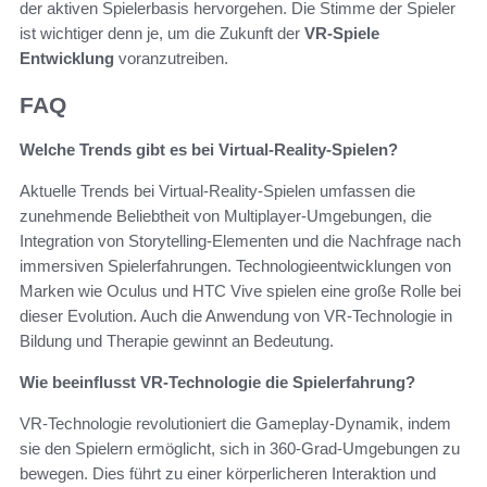
der aktiven Spielerbasis hervorgehen. Die Stimme der Spieler
ist wichtiger denn je, um die Zukunft der
VR-Spiele
Entwicklung
voranzutreiben.
FAQ
Welche Trends gibt es bei Virtual-Reality-Spielen?
Aktuelle Trends bei Virtual-Reality-Spielen umfassen die
zunehmende Beliebtheit von Multiplayer-Umgebungen, die
Integration von Storytelling-Elementen und die Nachfrage nach
immersiven Spielerfahrungen. Technologieentwicklungen von
Marken wie Oculus und HTC Vive spielen eine große Rolle bei
dieser Evolution. Auch die Anwendung von VR-Technologie in
Bildung und Therapie gewinnt an Bedeutung.
Wie beeinflusst VR-Technologie die Spielerfahrung?
VR-Technologie revolutioniert die Gameplay-Dynamik, indem
sie den Spielern ermöglicht, sich in 360-Grad-Umgebungen zu
bewegen. Dies führt zu einer körperlicheren Interaktion und