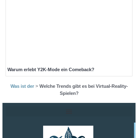
Warum erlebt Y2K-Mode ein Comeback?
Was ist der
>
Welche Trends gibt es bei Virtual-Reality-
Spielen?