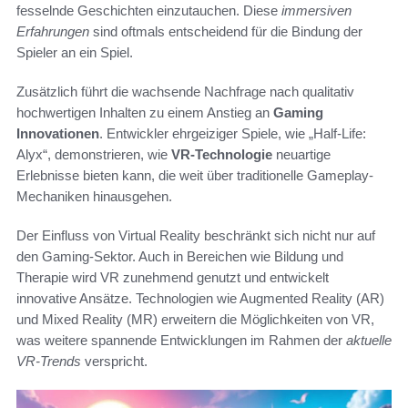
fesselnde Geschichten einzutauchen. Diese
immersiven
Erfahrungen
sind oftmals entscheidend für die Bindung der
Spieler an ein Spiel.
Zusätzlich führt die wachsende Nachfrage nach qualitativ
hochwertigen Inhalten zu einem Anstieg an
Gaming
Innovationen
. Entwickler ehrgeiziger Spiele, wie „Half-Life:
Alyx“, demonstrieren, wie
VR-Technologie
neuartige
Erlebnisse bieten kann, die weit über traditionelle Gameplay-
Mechaniken hinausgehen.
Der Einfluss von Virtual Reality beschränkt sich nicht nur auf
den Gaming-Sektor. Auch in Bereichen wie Bildung und
Therapie wird VR zunehmend genutzt und entwickelt
innovative Ansätze. Technologien wie Augmented Reality (AR)
und Mixed Reality (MR) erweitern die Möglichkeiten von VR,
was weitere spannende Entwicklungen im Rahmen der
aktuelle
VR-Trends
verspricht.