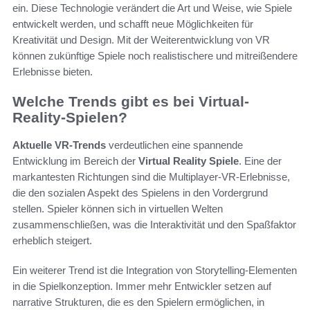
ein. Diese Technologie verändert die Art und Weise, wie Spiele
entwickelt werden, und schafft neue Möglichkeiten für
Kreativität und Design. Mit der Weiterentwicklung von VR
können zukünftige Spiele noch realistischere und mitreißendere
Erlebnisse bieten.
Welche Trends gibt es bei Virtual-
Reality-Spielen?
Aktuelle VR-Trends
verdeutlichen eine spannende
Entwicklung im Bereich der
Virtual Reality Spiele
. Eine der
markantesten Richtungen sind die Multiplayer-VR-Erlebnisse,
die den sozialen Aspekt des Spielens in den Vordergrund
stellen. Spieler können sich in virtuellen Welten
zusammenschließen, was die Interaktivität und den Spaßfaktor
erheblich steigert.
Ein weiterer Trend ist die Integration von Storytelling-Elementen
in die Spielkonzeption. Immer mehr Entwickler setzen auf
narrative Strukturen, die es den Spielern ermöglichen, in