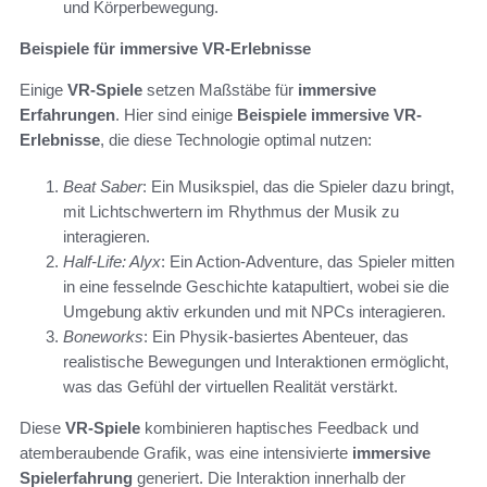
und Körperbewegung.
Beispiele für immersive VR-Erlebnisse
Einige
VR-Spiele
setzen Maßstäbe für
immersive
Erfahrungen
. Hier sind einige
Beispiele immersive VR-
Erlebnisse
, die diese Technologie optimal nutzen:
Beat Saber
: Ein Musikspiel, das die Spieler dazu bringt,
mit Lichtschwertern im Rhythmus der Musik zu
interagieren.
Half-Life: Alyx
: Ein Action-Adventure, das Spieler mitten
in eine fesselnde Geschichte katapultiert, wobei sie die
Umgebung aktiv erkunden und mit NPCs interagieren.
Boneworks
: Ein Physik-basiertes Abenteuer, das
realistische Bewegungen und Interaktionen ermöglicht,
was das Gefühl der virtuellen Realität verstärkt.
Diese
VR-Spiele
kombinieren haptisches Feedback und
atemberaubende Grafik, was eine intensivierte
immersive
Spielerfahrung
generiert. Die Interaktion innerhalb der