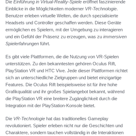
Die
Einführung in Virtual-Reality-Spiele
eröffnet faszinierende
Einblicke in die Möglichkeiten moderner
VR-Technologie
.
Benutzer erleben virtuelle Welten, die durch spezialisierte
Headsets und Controller geschaffen werden. Diese Geräte
ermöglichen es Spielern, mit der Umgebung zu interagieren
und ein Gefühl der Präsenz zu erzeugen, was zu
immersiven
Spielerfahrungen
führt.
Es gibt viele Plattformen, die die Nutzung von VR-Spielen
unterstützen. Zu den bekanntesten gehören Oculus Rift,
PlayStation VR und HTC Vive. Jede dieser Plattformen richtet
sich an unterschiedliche Zielgruppen und bietet einzigartige
Features. Die Oculus Rift beispielsweise ist für ihre hohe
Grafikqualität und ihr großes Spielangebot bekannt, während
die PlayStation VR eine breitere Zugänglichkeit durch die
Integration mit der PlayStation-Konsole bietet.
Die
VR-Technologie
hat das traditionelles Gameplay
revolutioniert. Spieler erleben nicht nur die Geschichten und
Charaktere, sondern tauchen vollständig in die Interaktionen