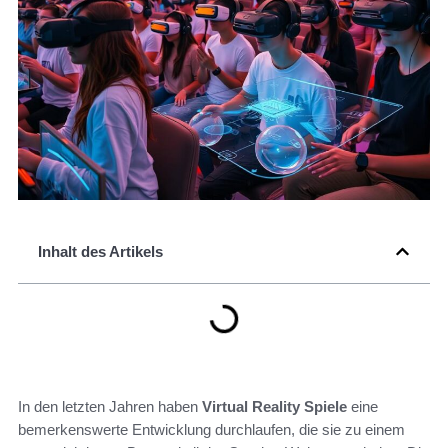
Inhalt des Artikels
In den letzten Jahren haben
Virtual Reality Spiele
eine
bemerkenswerte Entwicklung durchlaufen, die sie zu einem