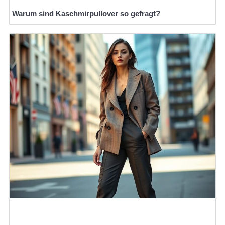
Warum sind Kaschmirpullover so gefragt?