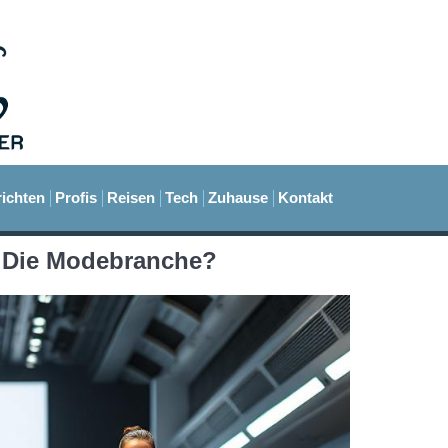
ichten
Profis
Reisen
Tech
Zuhause
Kontakt
k Die Modebranche?