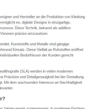
Designer und Hersteller an die Produktion von Kleidung
rmöglicht es, digitale Designs in einzigartige,
ozesse. Diese Technik, bekannt als additive
hre Visionen präzise umzusetzen.
ndet. Kunststoffe und Metalle sind gängige
ehmend Einsatz. Diese Vielfalt an Rohstoffen eröffnet
individuellen Bedürfnissen der Kunden gerecht
olithografie (SLA) werden in vielen modernen
e Präzision und Detailgenauigkeit bei der Gestaltung
gt. Mit dem wachsenden Interesse an Nachhaltigkeit
levanter.
e?
zten Jahren enorm zugenommen. In modernen Fashion-