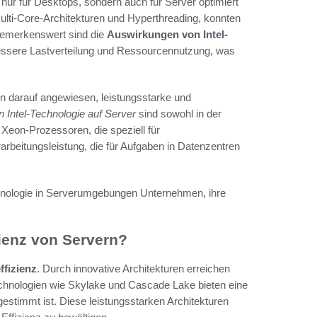
 nur für Desktops, sondern auch für Server optimiert
Multi-Core-Architekturen und Hyperthreading, konnten
bemerkenswert sind die
Auswirkungen von Intel-
bessere Lastverteilung und Ressourcennutzung, was
n darauf angewiesen, leistungsstarke und
 Intel-Technologie auf Server
sind sowohl in der
s Xeon-Prozessoren, die speziell für
beitungsleistung, die für Aufgaben in Datenzentren
hnologie in Serverumgebungen Unternehmen, ihre
zienz von Servern?
ffizienz
. Durch innovative Architekturen erreichen
echnologien wie Skylake und Cascade Lake bieten eine
estimmt ist. Diese leistungsstarken Architekturen