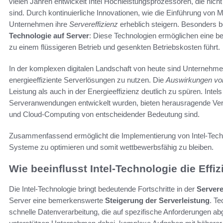
vielen Jahren entwickelt Intel Hochleistungsprozessoren, die nicht
sind. Durch kontinuierliche Innovationen, wie die Einführung von 
Unternehmen ihre
Servereffizienz
erheblich steigern. Besonders 
Technologie auf Server
: Diese Technologien ermöglichen eine 
zu einem flüssigeren Betrieb und gesenkten Betriebskosten führt.
In der komplexen digitalen Landschaft von heute sind Unternehme
energieeffiziente Serverlösungen zu nutzen. Die
Auswirkungen von
Leistung als auch in der Energieeffizienz deutlich zu spüren. Intel
Serveranwendungen entwickelt wurden, bieten herausragende Verar
und Cloud-Computing von entscheidender Bedeutung sind.
Zusammenfassend ermöglicht die Implementierung von Intel-Tec
Systeme zu optimieren und somit wettbewerbsfähig zu bleiben.
Wie beeinflusst Intel-Technologie die Effi
Die Intel-Technologie bringt bedeutende Fortschritte in der
Servere
Server eine bemerkenswerte
Steigerung der Serverleistung
. T
schnelle Datenverarbeitung, die auf spezifische Anforderungen abg