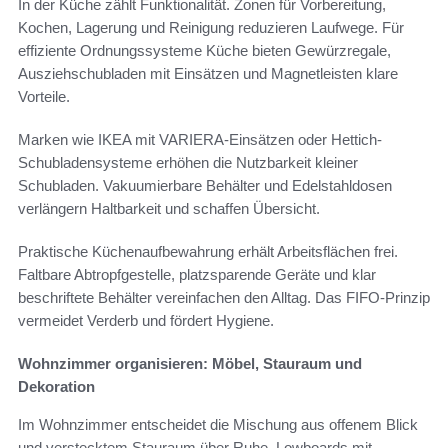
In der Küche zählt Funktionalität. Zonen für Vorbereitung,
Kochen, Lagerung und Reinigung reduzieren Laufwege. Für
effiziente Ordnungssysteme Küche bieten Gewürzregale,
Ausziehschubladen mit Einsätzen und Magnetleisten klare
Vorteile.
Marken wie IKEA mit VARIERA-Einsätzen oder Hettich-
Schubladensysteme erhöhen die Nutzbarkeit kleiner
Schubladen. Vakuumierbare Behälter und Edelstahldosen
verlängern Haltbarkeit und schaffen Übersicht.
Praktische Küchenaufbewahrung erhält Arbeitsflächen frei.
Faltbare Abtropfgestelle, platzsparende Geräte und klar
beschriftete Behälter vereinfachen den Alltag. Das FIFO-Prinzip
vermeidet Verderb und fördert Hygiene.
Wohnzimmer organisieren: Möbel, Stauraum und
Dekoration
Im Wohnzimmer entscheidet die Mischung aus offenem Blick
und verstecktem Stauraum über Ruhe. Lowboards mit