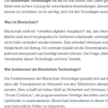
Die
Blockchain Technologie
hat die Art und Weise, wie Daten ges
bietet eine sichere Lösung für verschiedene Anwendungen, beson
besser zu verstehen, ist es wichtig, sich mit den Grundlagen aus
Was ist Blockchain?
Blockchain stellt ein *verteiltes digitales Hauptbuch* dar, das In
Blöcke sind durch kryptografische Verfahren miteinander verknüp
nicht mehr verändert werden können. Dies erfordert Vertrauen zwis
Möglichkeit von Betrug. Ein zentraler Aspekt ist die Dezentralisier
jederzeit transparent nachverfolgt werden können. Die Frage „Was 
Verständnis dieser Technologie und ihrer Vorteile.
Wie funktioniert die Blockchain-Technologie?
Die Funktionsweise der Blockchain-Technologie gründet sich auf 
dass alle Transaktionen im Netzwerk von den Teilnehmern überprü
werden. Dies schafft ein hohes Maß an Sicherheit und Vertrauen.
*Smart Contracts*, die programmierbare Verträge darstellen und 
Lieferkette zu automatisieren. Blockchain Innovationen in dieser Hi
und menschliche Fehler zu reduzieren.