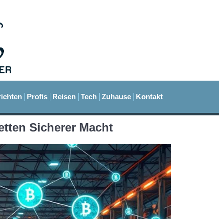
ichten
Profis
Reisen
Tech
Zuhause
Kontakt
etten Sicherer Macht