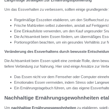
Langfristige Strategien zur Ernährungsoptimierung
Um das Essverhalten zu verbessern, sollten einige grundlegende St
Regelmäßige Esszeiten etablieren, um den Stoffwechsel zu 
Frische Mahlzeiten selbst zubereiten, anstatt auf Fertiggeri
Eine Einkaufsliste verwenden, um den Kauf ungesunder Sn
Die Achtsamkeit beim Essen fördern, um übermäßiges Esse
Portionsgrößen beachten, um ein gesundes Verhältnis zur 
Veränderung des Essverhaltens durch bewusste Entscheidu
Die Achtsamkeit beim Essen spielt eine zentrale Rolle, denn bew
tiefere Verbindung zur Nahrung. Hier sind einige Ansätze zur Ver
Das Essen nicht vor dem Fernseher oder Computer einnehm
Emotionales Essen vermeiden, indem Stress oder Langewei
Ein Ernährungstagebuch führen, um das eigene Essverhalte
Nachhaltige Ernährungsgewohnheiten etab
Um
nachhaltige Ernährungsgewohnheiten
zu etablieren, spiel