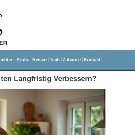
ichten
Profis
Reisen
Tech
Zuhause
Kontakt
en Langfristig Verbessern?