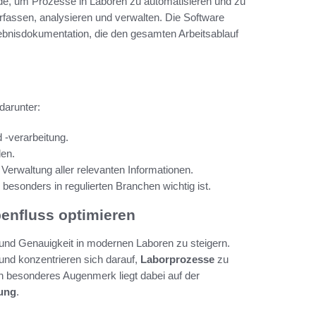
rde, um Prozesse in Laboren zu automatisieren und zu
rfassen, analysieren und verwalten. Die Software
gebnisdokumentation, die den gesamten Arbeitsablauf
darunter:
-verarbeitung.
den.
Verwaltung aller relevanten Informationen.
besonders in regulierten Branchen wichtig ist.
nfluss optimieren
und Genauigkeit in modernen Laboren zu steigern.
nd konzentrieren sich darauf,
Laborprozesse
zu
in besonderes Augenmerk liegt dabei auf der
gung
.