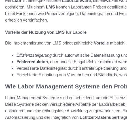
Ein
LMS
ist eine spezialisierte
Laborsoftware
, die entwickelt wu
optimieren. Mit einem
LMS
können Laboranten Proben detailliert e
bietet Funktionen wie Probenverfolgung, Datenintegration und Er
erheblich vereinfachen.
Vorteile der Nutzung von LMS für Labore
Die Implementierung von LMS bringt zahlreiche
Vorteile
mit sich, 
Effizienzsteigerung
durch automatische Datenerfassung und 
Fehlerreduktion
, da manuelle Eingabefehler minimiert wer
Verbesserte Datenintegrität durch zentrale Speicherung und 
Erleichterte Einhaltung von Vorschriften und Standards, was 
Wie Labor Management Systeme den Probe
Labor Management Systeme sind entscheidend, um die Effizienz 
Diese Systeme decken verschiedene Aspekte der Laborarbeit ab u
optimieren und eine reibungslose Abwicklung zu gewährleisten. E
Automatisierung und der Integration von
Echtzeit-Datenübertra