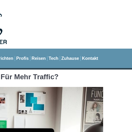
ichten
Profis
Reisen
Tech
Zuhause
Kontakt
 Für Mehr Traffic?