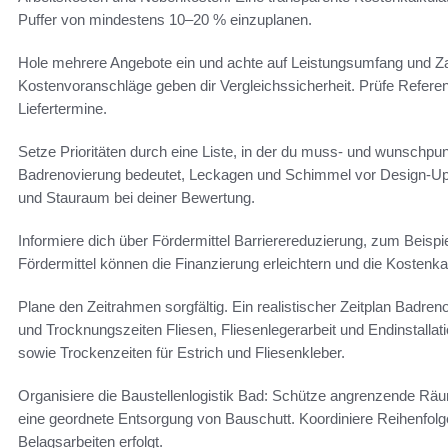
Puffer von mindestens 10–20 % einzuplanen.
Hole mehrere Angebote ein und achte auf Leistungsumfang und Za
Kostenvoranschläge geben dir Vergleichssicherheit. Prüfe Refer
Liefertermine.
Setze Prioritäten durch eine Liste, in der du muss- und wunschpun
Badrenovierung bedeutet, Leckagen und Schimmel vor Design-Upg
und Stauraum bei deiner Bewertung.
Informiere dich über Fördermittel Barrierereduzierung, zum Bei
Fördermittel können die Finanzierung erleichtern und die Kostenka
Plane den Zeitrahmen sorgfältig. Ein realistischer Zeitplan Badre
und Trocknungszeiten Fliesen, Fliesenlegerarbeit und Endinstal
sowie Trockenzeiten für Estrich und Fliesenkleber.
Organisiere die Baustellenlogistik Bad: Schütze angrenzende Räume
eine geordnete Entsorgung von Bauschutt. Koordiniere Reihenfolg
Belagsarbeiten erfolgt.