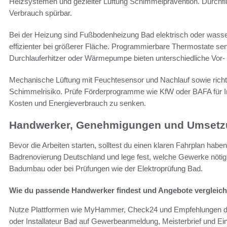
Heizsystemen und gezielter Lüftung Schimmelprävention. Durchf
Verbrauch spürbar.
Bei der Heizung sind Fußbodenheizung Bad elektrisch oder wasse
effizienter bei größerer Fläche. Programmierbare Thermostate 
Durchlauferhitzer oder Wärmepumpe bieten unterschiedliche Vor- 
Mechanische Lüftung mit Feuchtesensor und Nachlauf sowie ric
Schimmelrisiko. Prüfe Förderprogramme wie KfW oder BAFA für Inv
Kosten und Energieverbrauch zu senken.
Handwerker, Genehmigungen und Umset
Bevor die Arbeiten starten, solltest du einen klaren Fahrplan hab
Badrenovierung Deutschland und lege fest, welche Gewerke nötig
Badumbau oder bei Prüfungen wie der Elektroprüfung Bad.
Wie du passende Handwerker findest und Angebote vergleich
Nutze Plattformen wie MyHammer, Check24 und Empfehlungen de
oder Installateur Bad auf Gewerbeanmeldung, Meisterbrief und Ein