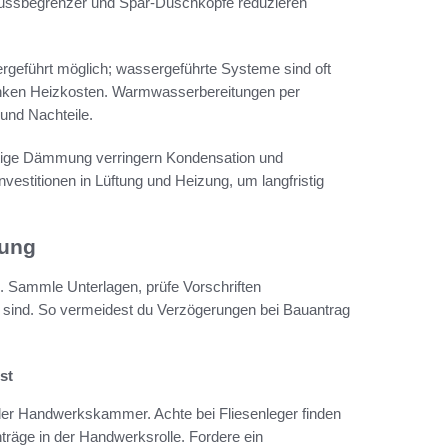
lussbegrenzer und Spar-Duschköpfe reduzieren
rgeführt möglich; wassergeführte Systeme sind oft
senken Heizkosten. Warmwasserbereitungen per
und Nachteile.
htige Dämmung verringern Kondensation und
estitionen in Lüftung und Heizung, um langfristig
zung
en. Sammle Unterlagen, prüfe Vorschriften
 sind. So vermeidest du Verzögerungen bei Bauantrag
st
r Handwerkskammer. Achte bei Fliesenleger finden
träge in der Handwerksrolle. Fordere ein