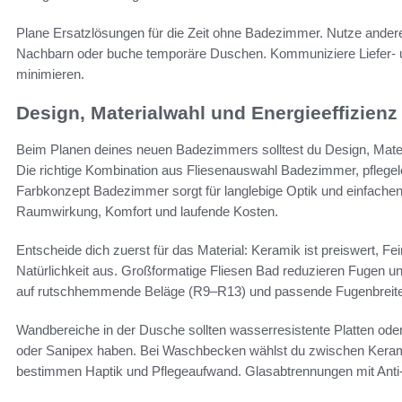
Plane Ersatzlösungen für die Zeit ohne Badezimmer. Nutze ander
Nachbarn oder buche temporäre Duschen. Kommuniziere Liefer- 
minimieren.
Design, Materialwahl und Energieeffizienz
Beim Planen deines neuen Badezimmers solltest du Design, Materi
Die richtige Kombination aus Fliesenauswahl Badezimmer, pflege
Farbkonzept Badezimmer sorgt für langlebige Optik und einfachen
Raumwirkung, Komfort und laufende Kosten.
Entscheide dich zuerst für das Material: Keramik ist preiswert, Fe
Natürlichkeit aus. Großformatige Fliesen Bad reduzieren Fugen 
auf rutschhemmende Beläge (R9–R13) und passende Fugenbreit
Wandbereiche in der Dusche sollten wasserresistente Platten od
oder Sanipex haben. Bei Waschbecken wählst du zwischen Keram
bestimmen Haptik und Pflegeaufwand. Glasabtrennungen mit Anti-K