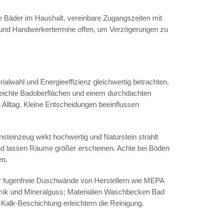
e Bäder im Haushalt, vereinbare Zugangszeiten mit
und Handwerkertermine offen, um Verzögerungen zu
alwahl und Energieeffizienz gleichwertig betrachten.
leichte Badoberflächen und einem durchdachten
 Alltag. Kleine Entscheidungen beeinflussen
insteinzeug wirkt hochwertig und Naturstein strahlt
und lassen Räume größer erscheinen. Achte bei Böden
en.
er fugenfreie Duschwände von Herstellern wie MEPA
ik und Mineralguss; Materialien Waschbecken Bad
alk-Beschichtung erleichtern die Reinigung.