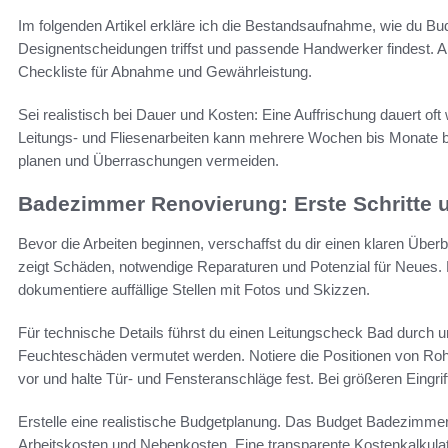
Im folgenden Artikel erkläre ich die Bestandsaufnahme, wie du Budg
Designentscheidungen triffst und passende Handwerker findest. 
Checkliste für Abnahme und Gewährleistung.
Sei realistisch bei Dauer und Kosten: Eine Auffrischung dauert of
Leitungs- und Fliesenarbeiten kann mehrere Wochen bis Monate b
planen und Überraschungen vermeiden.
Badezimmer Renovierung: Erste Schritte 
Bevor die Arbeiten beginnen, verschaffst du dir einen klaren Üb
zeigt Schäden, notwendige Reparaturen und Potenzial für Neues. 
dokumentiere auffällige Stellen mit Fotos und Skizzen.
Für technische Details führst du einen Leitungscheck Bad durch un
Feuchteschäden vermutet werden. Notiere die Positionen von R
vor und halte Tür- und Fensteranschläge fest. Bei größeren Eingrif
Erstelle eine realistische Budgetplanung. Das Budget Badezimmer 
Arbeitskosten und Nebenkosten. Eine transparente Kostenkalkulati