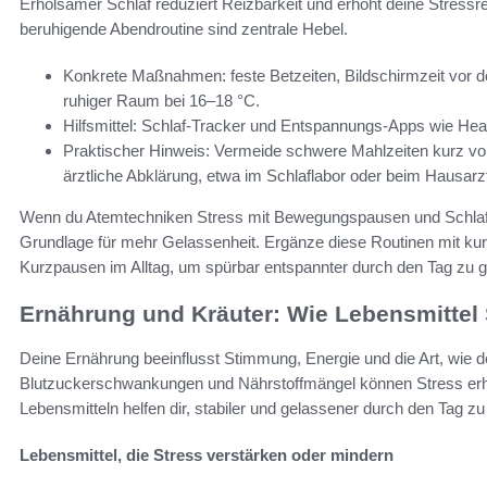
Erholsamer Schlaf reduziert Reizbarkeit und erhöht deine Stressr
beruhigende Abendroutine sind zentrale Hebel.
Konkrete Maßnahmen: feste Betzeiten, Bildschirmzeit vor 
ruhiger Raum bei 16–18 °C.
Hilfsmittel: Schlaf-Tracker und Entspannungs-Apps wie He
Praktischer Hinweis: Vermeide schwere Mahlzeiten kurz v
ärztliche Abklärung, etwa im Schlaflabor oder beim Hausarz
Wenn du Atemtechniken Stress mit Bewegungspausen und Schlafopt
Grundlage für mehr Gelassenheit. Ergänze diese Routinen mit 
Kurzpausen im Alltag, um spürbar entspannter durch den Tag zu 
Ernährung und Kräuter: Wie Lebensmittel 
Deine Ernährung beeinflusst Stimmung, Energie und die Art, wie de
Blutzuckerschwankungen und Nährstoffmängel können Stress erh
Lebensmitteln helfen dir, stabiler und gelassener durch den Tag 
Lebensmittel, die Stress verstärken oder mindern