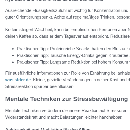
Ausreichende Flüssigkeitszufuhr ist wichtig für Konzentration und
guter Orientierungspunkt. Achte auf regelmäßiges Trinken, besonder
Koffein steigert Wachheit, kann bei empfindlichen Personen aber 
deinen Kaffee so, dass er dem Tagesverlauf entspricht. Reduziere
Praktischer Tipp: Proteinreiche Snacks halten den Blutzucker
Praktischer Tipp: Tausche Energy-Drinks gegen Kräutertee a
Praktischer Tipp: Langsame Reduktion bei hohem Konsum 
Für ausführliche Informationen zur Rolle von Ernährung bei anhal
wasistder.de
. Kleine, gezielte Veränderungen in deiner Kost und 
Stressreaktion spürbar beeinflussen.
Mentale Techniken zur Stressbewältigung
Mentale Techniken verändern die innere Reaktion auf Stressoren.
Widerstandskraft und macht Belastungen leichter handhabbar.
Achtsamkeit und Meditation für den Alltag