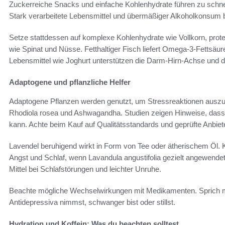
Zuckerreiche Snacks und einfache Kohlenhydrate führen zu schne
Stark verarbeitete Lebensmittel und übermäßiger Alkoholkonsum 
Setze stattdessen auf komplexe Kohlenhydrate wie Vollkorn, pro
wie Spinat und Nüsse. Fetthaltiger Fisch liefert Omega-3-Fettsäur
Lebensmittel wie Joghurt unterstützen die Darm-Hirn-Achse und d
Adaptogene und pflanzliche Helfer
Adaptogene Pflanzen werden genutzt, um Stressreaktionen auszu
Rhodiola rosea und Ashwagandha. Studien zeigen Hinweise, dass
kann. Achte beim Kauf auf Qualitätsstandards und geprüfte Anbiete
Lavendel beruhigend wirkt in Form von Tee oder ätherischem Öl. Kl
Angst und Schlaf, wenn Lavandula angustifolia gezielt angewendet 
Mittel bei Schlafstörungen und leichter Unruhe.
Beachte mögliche Wechselwirkungen mit Medikamenten. Sprich m
Antidepressiva nimmst, schwanger bist oder stillst.
Hydration und Koffein: Was du beachten solltest