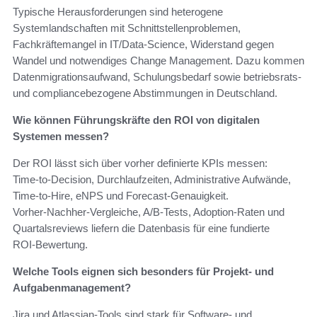
Typische Herausforderungen sind heterogene
Systemlandschaften mit Schnittstellenproblemen,
Fachkräftemangel in IT/Data‑Science, Widerstand gegen
Wandel und notwendiges Change Management. Dazu kommen
Datenmigrationsaufwand, Schulungsbedarf sowie betriebsrats‑
und compliancebezogene Abstimmungen in Deutschland.
Wie können Führungskräfte den ROI von digitalen
Systemen messen?
Der ROI lässt sich über vorher definierte KPIs messen:
Time‑to‑Decision, Durchlaufzeiten, Administrative Aufwände,
Time‑to‑Hire, eNPS und Forecast‑Genauigkeit.
Vorher‑Nachher‑Vergleiche, A/B‑Tests, Adoption‑Raten und
Quartalsreviews liefern die Datenbasis für eine fundierte
ROI‑Bewertung.
Welche Tools eignen sich besonders für Projekt‑ und
Aufgabenmanagement?
Jira und Atlassian‑Tools sind stark für Software‑ und