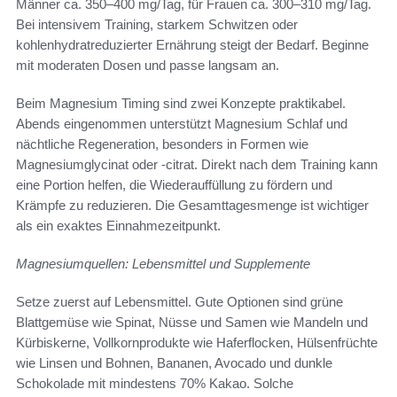
Männer ca. 350–400 mg/Tag, für Frauen ca. 300–310 mg/Tag.
Bei intensivem Training, starkem Schwitzen oder
kohlenhydratreduzierter Ernährung steigt der Bedarf. Beginne
mit moderaten Dosen und passe langsam an.
Beim Magnesium Timing sind zwei Konzepte praktikabel.
Abends eingenommen unterstützt Magnesium Schlaf und
nächtliche Regeneration, besonders in Formen wie
Magnesiumglycinat oder -citrat. Direkt nach dem Training kann
eine Portion helfen, die Wiederauffüllung zu fördern und
Krämpfe zu reduzieren. Die Gesamttagesmenge ist wichtiger
als ein exaktes Einnahmezeitpunkt.
Magnesiumquellen: Lebensmittel und Supplemente
Setze zuerst auf Lebensmittel. Gute Optionen sind grüne
Blattgemüse wie Spinat, Nüsse und Samen wie Mandeln und
Kürbiskerne, Vollkornprodukte wie Haferflocken, Hülsenfrüchte
wie Linsen und Bohnen, Bananen, Avocado und dunkle
Schokolade mit mindestens 70% Kakao. Solche