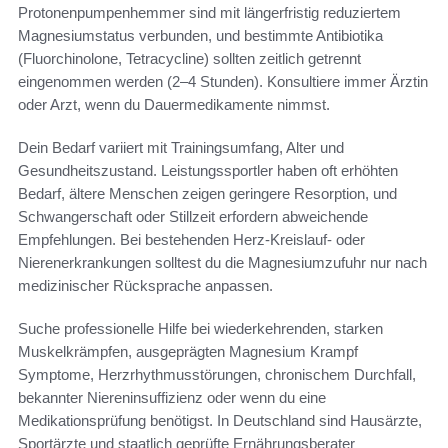
Protonenpumpenhemmer sind mit längerfristig reduziertem
Magnesiumstatus verbunden, und bestimmte Antibiotika
(Fluorchinolone, Tetracycline) sollten zeitlich getrennt
eingenommen werden (2–4 Stunden). Konsultiere immer Ärztin
oder Arzt, wenn du Dauermedikamente nimmst.
Dein Bedarf variiert mit Trainingsumfang, Alter und
Gesundheitszustand. Leistungssportler haben oft erhöhten
Bedarf, ältere Menschen zeigen geringere Resorption, und
Schwangerschaft oder Stillzeit erfordern abweichende
Empfehlungen. Bei bestehenden Herz-Kreislauf- oder
Nierenerkrankungen solltest du die Magnesiumzufuhr nur nach
medizinischer Rücksprache anpassen.
Suche professionelle Hilfe bei wiederkehrenden, starken
Muskelkrämpfen, ausgeprägten Magnesium Krampf
Symptome, Herzrhythmusstörungen, chronischem Durchfall,
bekannter Niereninsuffizienz oder wenn du eine
Medikationsprüfung benötigst. In Deutschland sind Hausärzte,
Sportärzte und staatlich geprüfte Ernährungsberater