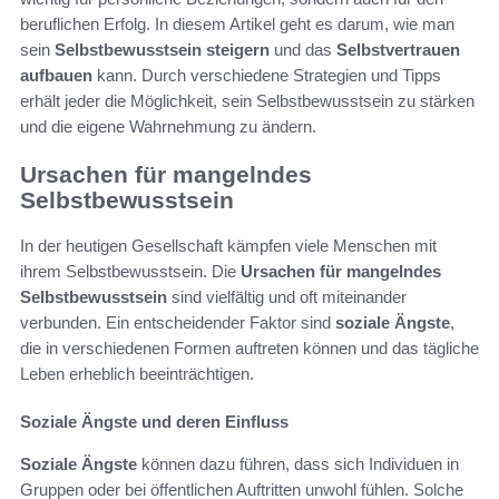
beruflichen Erfolg. In diesem Artikel geht es darum, wie man
sein
Selbstbewusstsein steigern
und das
Selbstvertrauen
aufbauen
kann. Durch verschiedene Strategien und Tipps
erhält jeder die Möglichkeit, sein Selbstbewusstsein zu stärken
und die eigene Wahrnehmung zu ändern.
Ursachen für mangelndes
Selbstbewusstsein
In der heutigen Gesellschaft kämpfen viele Menschen mit
ihrem Selbstbewusstsein. Die
Ursachen für mangelndes
Selbstbewusstsein
sind vielfältig und oft miteinander
verbunden. Ein entscheidender Faktor sind
soziale Ängste
,
die in verschiedenen Formen auftreten können und das tägliche
Leben erheblich beeinträchtigen.
Soziale Ängste und deren Einfluss
Soziale Ängste
können dazu führen, dass sich Individuen in
Gruppen oder bei öffentlichen Auftritten unwohl fühlen. Solche