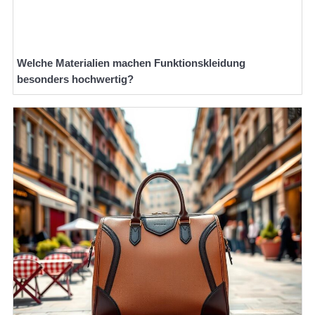
Welche Materialien machen Funktionskleidung
besonders hochwertig?