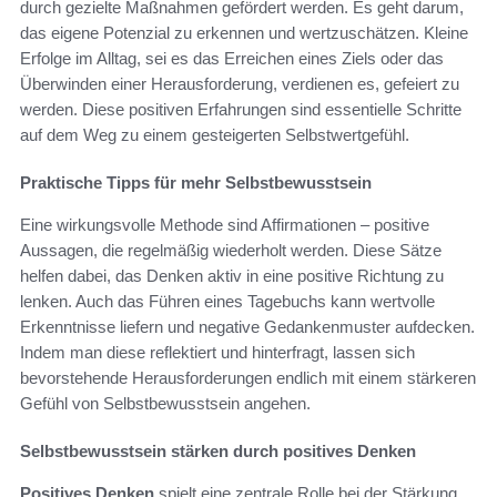
durch gezielte Maßnahmen gefördert werden. Es geht darum,
das eigene Potenzial zu erkennen und wertzuschätzen. Kleine
Erfolge im Alltag, sei es das Erreichen eines Ziels oder das
Überwinden einer Herausforderung, verdienen es, gefeiert zu
werden. Diese positiven Erfahrungen sind essentielle Schritte
auf dem Weg zu einem gesteigerten Selbstwertgefühl.
Praktische Tipps für mehr Selbstbewusstsein
Eine wirkungsvolle Methode sind Affirmationen – positive
Aussagen, die regelmäßig wiederholt werden. Diese Sätze
helfen dabei, das Denken aktiv in eine positive Richtung zu
lenken. Auch das Führen eines Tagebuchs kann wertvolle
Erkenntnisse liefern und negative Gedankenmuster aufdecken.
Indem man diese reflektiert und hinterfragt, lassen sich
bevorstehende Herausforderungen endlich mit einem stärkeren
Gefühl von Selbstbewusstsein angehen.
Selbstbewusstsein stärken durch positives Denken
Positives Denken
spielt eine zentrale Rolle bei der Stärkung