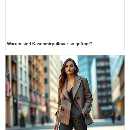
Warum sind Kaschmirpullover so gefragt?