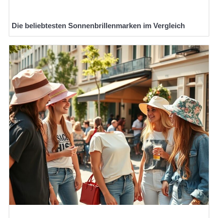
Die beliebtesten Sonnenbrillenmarken im Vergleich