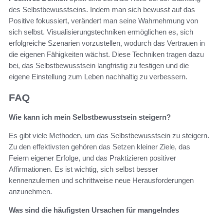
des Selbstbewusstseins. Indem man sich bewusst auf das
Positive fokussiert, verändert man seine Wahrnehmung von
sich selbst. Visualisierungstechniken ermöglichen es, sich
erfolgreiche Szenarien vorzustellen, wodurch das Vertrauen in
die eigenen Fähigkeiten wächst. Diese Techniken tragen dazu
bei, das Selbstbewusstsein langfristig zu festigen und die
eigene Einstellung zum Leben nachhaltig zu verbessern.
FAQ
Wie kann ich mein Selbstbewusstsein steigern?
Es gibt viele Methoden, um das Selbstbewusstsein zu steigern.
Zu den effektivsten gehören das Setzen kleiner Ziele, das
Feiern eigener Erfolge, und das Praktizieren positiver
Affirmationen. Es ist wichtig, sich selbst besser
kennenzulernen und schrittweise neue Herausforderungen
anzunehmen.
Was sind die häufigsten Ursachen für mangelndes