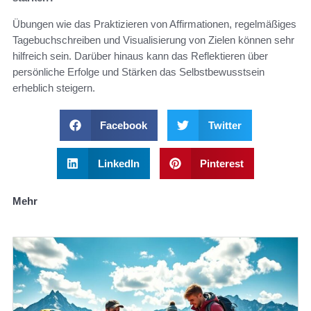
Übungen wie das Praktizieren von Affirmationen, regelmäßiges
Tagebuchschreiben und Visualisierung von Zielen können sehr
hilfreich sein. Darüber hinaus kann das Reflektieren über
persönliche Erfolge und Stärken das Selbstbewusstsein
erheblich steigern.
Facebook
Twitter
LinkedIn
Pinterest
Mehr