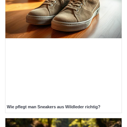
Wie pflegt man Sneakers aus Wildleder richtig?