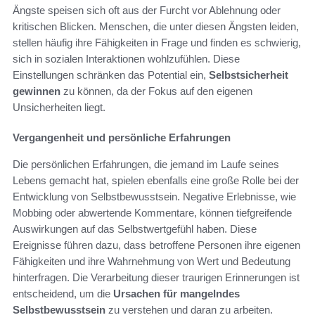
Ängste speisen sich oft aus der Furcht vor Ablehnung oder
kritischen Blicken. Menschen, die unter diesen Ängsten leiden,
stellen häufig ihre Fähigkeiten in Frage und finden es schwierig,
sich in sozialen Interaktionen wohlzufühlen. Diese
Einstellungen schränken das Potential ein,
Selbstsicherheit
gewinnen
zu können, da der Fokus auf den eigenen
Unsicherheiten liegt.
Vergangenheit und persönliche Erfahrungen
Die persönlichen Erfahrungen, die jemand im Laufe seines
Lebens gemacht hat, spielen ebenfalls eine große Rolle bei der
Entwicklung von Selbstbewusstsein. Negative Erlebnisse, wie
Mobbing oder abwertende Kommentare, können tiefgreifende
Auswirkungen auf das Selbstwertgefühl haben. Diese
Ereignisse führen dazu, dass betroffene Personen ihre eigenen
Fähigkeiten und ihre Wahrnehmung von Wert und Bedeutung
hinterfragen. Die Verarbeitung dieser traurigen Erinnerungen ist
entscheidend, um die
Ursachen für mangelndes
Selbstbewusstsein
zu verstehen und daran zu arbeiten.