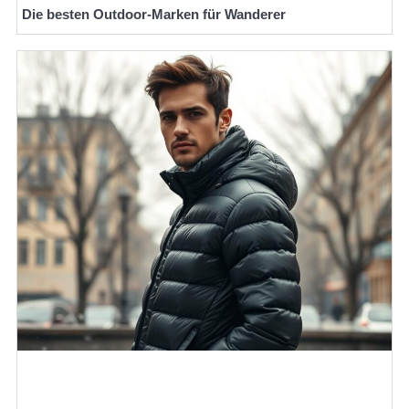
Die besten Outdoor-Marken für Wanderer