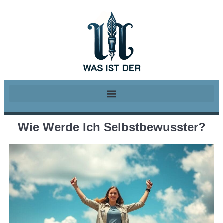
Wie Werde Ich Selbstbewusster?