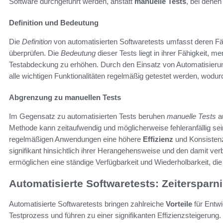
Software durchgeführt werden, anstatt
manuelle Tests
, bei denen
Definition und Bedeutung
Die
Definition
von automatisierten Softwaretests umfasst deren Fähi
überprüfen. Die
Bedeutung
dieser Tests liegt in ihrer Fähigkeit, 
Testabdeckung zu erhöhen. Durch den Einsatz von Automatisier
alle wichtigen Funktionalitäten regelmäßig getestet werden, wodurc
Abgrenzung zu manuellen Tests
Im Gegensatz zu automatisierten Tests beruhen
manuelle Tests
au
Methode kann zeitaufwendig und möglicherweise fehleranfällig se
regelmäßigen Anwendungen eine höhere
Effizienz
und Konsistenz
signifikant hinsichtlich ihrer Herangehensweise und den damit v
ermöglichen eine ständige Verfügbarkeit und Wiederholbarkeit, die 
Automatisierte Softwaretests: Zeitersparni
Automatisierte Softwaretests bringen zahlreiche
Vorteile
für Entwi
Testprozess und führen zu einer signifikanten Effizienzsteigerun