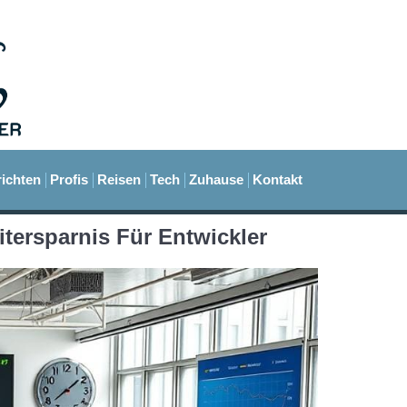
ichten
Profis
Reisen
Tech
Zuhause
Kontakt
itersparnis Für Entwickler