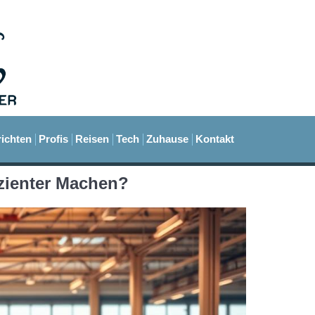
ichten
Profis
Reisen
Tech
Zuhause
Kontakt
izienter Machen?