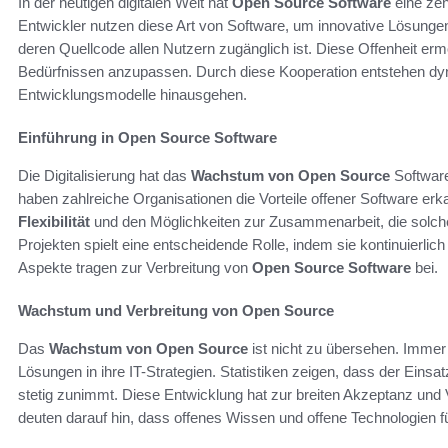
In der heutigen digitalen Welt hat
Open Source Software
eine zen
Entwickler nutzen diese Art von Software, um innovative Lösunge
deren Quellcode allen Nutzern zugänglich ist. Diese Offenheit ermö
Bedürfnissen anzupassen. Durch diese Kooperation entstehen dynam
Entwicklungsmodelle hinausgehen.
Einführung in Open Source Software
Die Digitalisierung hat das
Wachstum von Open Source
Software
haben zahlreiche Organisationen die Vorteile offener Software erk
Flexibilität
und den Möglichkeiten zur Zusammenarbeit, die solche
Projekten spielt eine entscheidende Rolle, indem sie kontinuierli
Aspekte tragen zur Verbreitung von
Open Source Software
bei.
Wachstum und Verbreitung von Open Source
Das
Wachstum von Open Source
ist nicht zu übersehen. Imme
Lösungen in ihre IT-Strategien. Statistiken zeigen, dass der Ein
stetig zunimmt. Diese Entwicklung hat zur breiten Akzeptanz und
deuten darauf hin, dass offenes Wissen und offene Technologien f