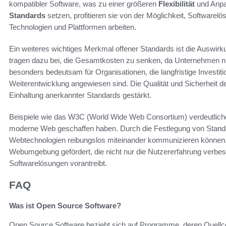
kompatibler Software, was zu einer größeren
Flexibilität
und Anpa
Standards
setzen, profitieren sie von der Möglichkeit, Softwarelö
Technologien und Plattformen arbeiten.
Ein weiteres wichtiges Merkmal offener Standards ist die Auswirk
tragen dazu bei, die Gesamtkosten zu senken, da Unternehmen nic
besonders bedeutsam für Organisationen, die langfristige Investit
Weiterentwicklung angewiesen sind. Die Qualität und Sicherheit d
Einhaltung anerkannter Standards gestärkt.
Beispiele wie das W3C (World Wide Web Consortium) verdeutlich
moderne Web geschaffen haben. Durch die Festlegung von Standa
Webtechnologien reibungslos miteinander kommunizieren können. S
Webumgebung gefördert, die nicht nur die Nutzererfahrung verbes
Softwarelösungen vorantreibt.
FAQ
Was ist Open Source Software?
Open Source Software bezieht sich auf Programme, deren Quellcod