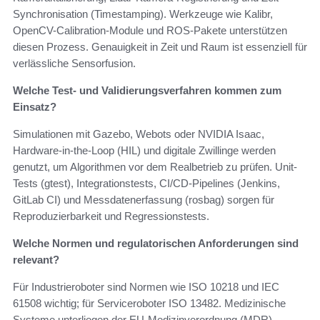
Synchronisation (Timestamping). Werkzeuge wie Kalibr,
OpenCV-Calibration-Module und ROS-Pakete unterstützen
diesen Prozess. Genauigkeit in Zeit und Raum ist essenziell für
verlässliche Sensorfusion.
Welche Test- und Validierungsverfahren kommen zum
Einsatz?
Simulationen mit Gazebo, Webots oder NVIDIA Isaac,
Hardware-in-the-Loop (HIL) und digitale Zwillinge werden
genutzt, um Algorithmen vor dem Realbetrieb zu prüfen. Unit-
Tests (gtest), Integrationstests, CI/CD-Pipelines (Jenkins,
GitLab CI) und Messdatenerfassung (rosbag) sorgen für
Reproduzierbarkeit und Regressionstests.
Welche Normen und regulatorischen Anforderungen sind
relevant?
Für Industrieroboter sind Normen wie ISO 10218 und IEC
61508 wichtig; für Serviceroboter ISO 13482. Medizinische
Systeme unterliegen der EU-Medizinverordnung (MDR).