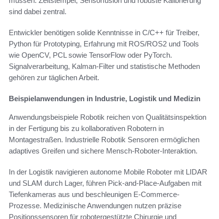
müssen. Zeitstempel, Sensorfusion und robuste Kalibrierung
sind dabei zentral.
Entwickler benötigen solide Kenntnisse in C/C++ für Treiber,
Python für Prototyping, Erfahrung mit ROS/ROS2 und Tools
wie OpenCV, PCL sowie TensorFlow oder PyTorch.
Signalverarbeitung, Kalman-Filter und statistische Methoden
gehören zur täglichen Arbeit.
Beispielanwendungen in Industrie, Logistik und Medizin
Anwendungsbeispiele Robotik reichen von Qualitätsinspektion
in der Fertigung bis zu kollaborativen Robotern in
Montagestraßen. Industrielle Robotik Sensoren ermöglichen
adaptives Greifen und sichere Mensch-Roboter-Interaktion.
In der Logistik navigieren autonome Mobile Roboter mit LIDAR
und SLAM durch Lager, führen Pick-and-Place-Aufgaben mit
Tiefenkameras aus und beschleunigen E‑Commerce-
Prozesse. Medizinische Anwendungen nutzen präzise
Positionssensoren für robotergestützte Chirurgie und