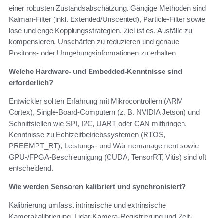
einer robusten Zustandsabschätzung. Gängige Methoden sind
Kalman-Filter (inkl. Extended/Unscented), Particle-Filter sowie
lose und enge Kopplungsstrategien. Ziel ist es, Ausfälle zu
kompensieren, Unschärfen zu reduzieren und genaue
Positons- oder Umgebungsinformationen zu erhalten.
Welche Hardware- und Embedded-Kenntnisse sind
erforderlich?
Entwickler sollten Erfahrung mit Mikrocontrollern (ARM
Cortex), Single-Board-Computern (z. B. NVIDIA Jetson) und
Schnittstellen wie SPI, I2C, UART oder CAN mitbringen.
Kenntnisse zu Echtzeitbetriebssystemen (RTOS,
PREEMPT_RT), Leistungs- und Wärmemanagement sowie
GPU-/FPGA-Beschleunigung (CUDA, TensorRT, Vitis) sind oft
entscheidend.
Wie werden Sensoren kalibriert und synchronisiert?
Kalibrierung umfasst intrinsische und extrinsische
Kamerakalibrierung, Lidar-Kamera-Registrierung und Zeit-