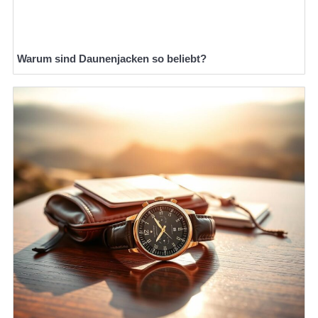
Warum sind Daunenjacken so beliebt?