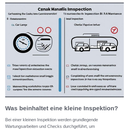
Was beinhaltet eine kleine Inspektion?
Bei einer kleinen Inspektion werden grundlegende
Wartungsarbeiten und Checks durchgeführt, um