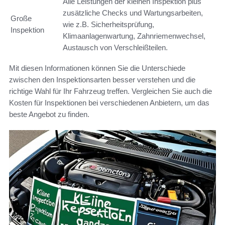
Alle Leistungen der kleinen Inspektion plus
zusätzliche Checks und Wartungsarbeiten,
Große
wie z.B. Sicherheitsprüfung,
Inspektion
Klimaanlagenwartung, Zahnriemenwechsel,
Austausch von Verschleißteilen.
Mit diesen Informationen können Sie die Unterschiede
zwischen den Inspektionsarten besser verstehen und die
richtige Wahl für Ihr Fahrzeug treffen. Vergleichen Sie auch die
Kosten für Inspektionen bei verschiedenen Anbietern, um das
beste Angebot zu finden.