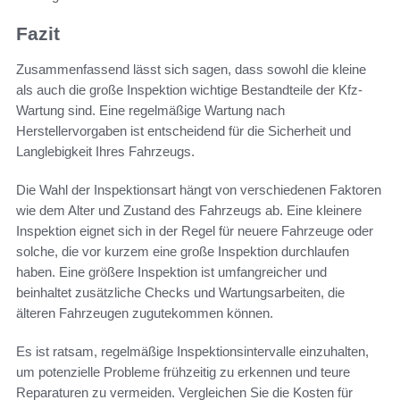
Fazit
Zusammenfassend lässt sich sagen, dass sowohl die kleine
als auch die große Inspektion wichtige Bestandteile der Kfz-
Wartung sind. Eine regelmäßige Wartung nach
Herstellervorgaben ist entscheidend für die Sicherheit und
Langlebigkeit Ihres Fahrzeugs.
Die Wahl der Inspektionsart hängt von verschiedenen Faktoren
wie dem Alter und Zustand des Fahrzeugs ab. Eine kleinere
Inspektion eignet sich in der Regel für neuere Fahrzeuge oder
solche, die vor kurzem eine große Inspektion durchlaufen
haben. Eine größere Inspektion ist umfangreicher und
beinhaltet zusätzliche Checks und Wartungsarbeiten, die
älteren Fahrzeugen zugutekommen können.
Es ist ratsam, regelmäßige Inspektionsintervalle einzuhalten,
um potenzielle Probleme frühzeitig zu erkennen und teure
Reparaturen zu vermeiden. Vergleichen Sie die Kosten für