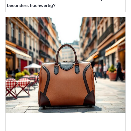
besonders hochwertig?