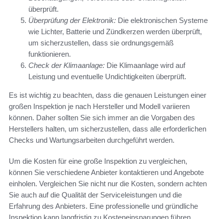
überprüft.
Überprüfung der Elektronik:
Die elektronischen Systeme
wie Lichter, Batterie und Zündkerzen werden überprüft,
um sicherzustellen, dass sie ordnungsgemäß
funktionieren.
Check der Klimaanlage:
Die Klimaanlage wird auf
Leistung und eventuelle Undichtigkeiten überprüft.
Es ist wichtig zu beachten, dass die genauen Leistungen einer
großen Inspektion je nach Hersteller und Modell variieren
können. Daher sollten Sie sich immer an die Vorgaben des
Herstellers halten, um sicherzustellen, dass alle erforderlichen
Checks und Wartungsarbeiten durchgeführt werden.
Um die Kosten für eine große Inspektion zu vergleichen,
können Sie verschiedene Anbieter kontaktieren und Angebote
einholen. Vergleichen Sie nicht nur die Kosten, sondern achten
Sie auch auf die Qualität der Serviceleistungen und die
Erfahrung des Anbieters. Eine professionelle und gründliche
Inspektion kann langfristig zu Kosteneinsparungen führen,