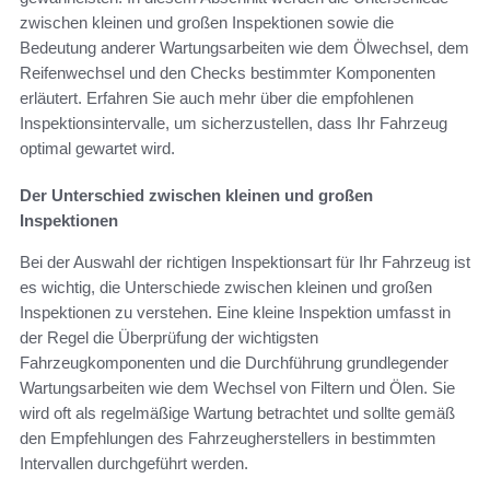
zwischen kleinen und großen Inspektionen sowie die
Bedeutung anderer Wartungsarbeiten wie dem Ölwechsel, dem
Reifenwechsel und den Checks bestimmter Komponenten
erläutert. Erfahren Sie auch mehr über die empfohlenen
Inspektionsintervalle, um sicherzustellen, dass Ihr Fahrzeug
optimal gewartet wird.
Der Unterschied zwischen kleinen und großen
Inspektionen
Bei der Auswahl der richtigen Inspektionsart für Ihr Fahrzeug ist
es wichtig, die Unterschiede zwischen kleinen und großen
Inspektionen zu verstehen. Eine kleine Inspektion umfasst in
der Regel die Überprüfung der wichtigsten
Fahrzeugkomponenten und die Durchführung grundlegender
Wartungsarbeiten wie dem Wechsel von Filtern und Ölen. Sie
wird oft als regelmäßige Wartung betrachtet und sollte gemäß
den Empfehlungen des Fahrzeugherstellers in bestimmten
Intervallen durchgeführt werden.