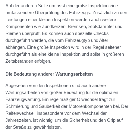
Auf der anderen Seite umfasst eine große Inspektion eine
umfassendere Überprüfung des Fahrzeugs. Zusätzlich zu den
Leistungen einer kleinen Inspektion werden auch weitere
Komponenten wie Zündkerzen, Bremsen, Stoßdämpfer und
Riemen überprüft. Es können auch spezielle Checks
durchgeführt werden, die vom Fahrzeugtyp und Alter
abhängen. Eine große Inspektion wird in der Regel seltener
durchgeführt als eine kleine Inspektion und sollte in größeren
Zeitabständen erfolgen.
Die Bedeutung anderer Wartungsarbeiten
Abgesehen von den Inspektionen sind auch andere
Wartungsarbeiten von großer Bedeutung für die optimalen
Fahrzeugwartung. Ein regelmäßiger Ölwechsel trägt zur
Schmierung und Sauberkeit der Motorenkomponenten bei. Der
Reifenwechsel, insbesondere vor dem Wechsel der
Jahreszeiten, ist wichtig, um die Sicherheit und den Grip auf
der Straße zu gewährleisten.