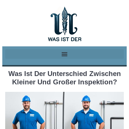
Was Ist Der Unterschied Zwischen
Kleiner Und Großer Inspektion?