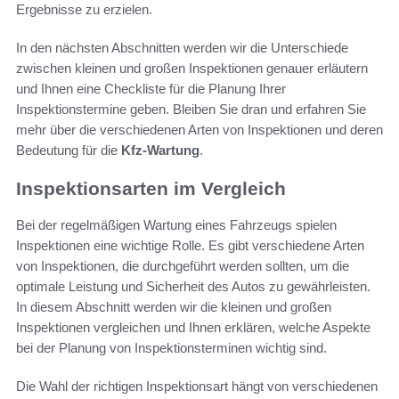
Ergebnisse zu erzielen.
In den nächsten Abschnitten werden wir die Unterschiede
zwischen kleinen und großen Inspektionen genauer erläutern
und Ihnen eine Checkliste für die Planung Ihrer
Inspektionstermine geben. Bleiben Sie dran und erfahren Sie
mehr über die verschiedenen Arten von Inspektionen und deren
Bedeutung für die
Kfz-Wartung
.
Inspektionsarten im Vergleich
Bei der regelmäßigen Wartung eines Fahrzeugs spielen
Inspektionen eine wichtige Rolle. Es gibt verschiedene Arten
von Inspektionen, die durchgeführt werden sollten, um die
optimale Leistung und Sicherheit des Autos zu gewährleisten.
In diesem Abschnitt werden wir die kleinen und großen
Inspektionen vergleichen und Ihnen erklären, welche Aspekte
bei der Planung von Inspektionsterminen wichtig sind.
Die Wahl der richtigen Inspektionsart hängt von verschiedenen