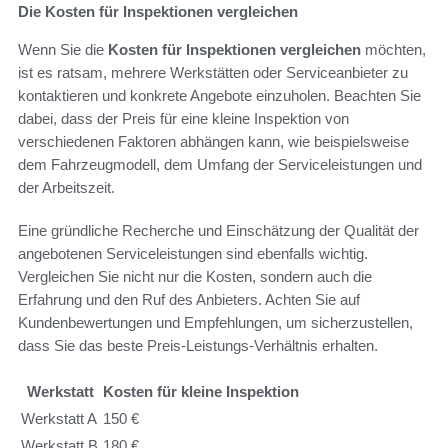
Die Kosten für Inspektionen vergleichen
Wenn Sie die
Kosten für Inspektionen vergleichen
möchten,
ist es ratsam, mehrere Werkstätten oder Serviceanbieter zu
kontaktieren und konkrete Angebote einzuholen. Beachten Sie
dabei, dass der Preis für eine kleine Inspektion von
verschiedenen Faktoren abhängen kann, wie beispielsweise
dem Fahrzeugmodell, dem Umfang der Serviceleistungen und
der Arbeitszeit.
Eine gründliche Recherche und Einschätzung der Qualität der
angebotenen Serviceleistungen sind ebenfalls wichtig.
Vergleichen Sie nicht nur die Kosten, sondern auch die
Erfahrung und den Ruf des Anbieters. Achten Sie auf
Kundenbewertungen und Empfehlungen, um sicherzustellen,
dass Sie das beste Preis-Leistungs-Verhältnis erhalten.
Werkstatt
Kosten für kleine Inspektion
Werkstatt A
150 €
Werkstatt B
180 €