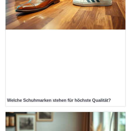
Welche Schuhmarken stehen für höchste Qualität?