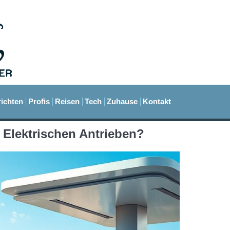
ichten
Profis
Reisen
Tech
Zuhause
Kontakt
i Elektrischen Antrieben?