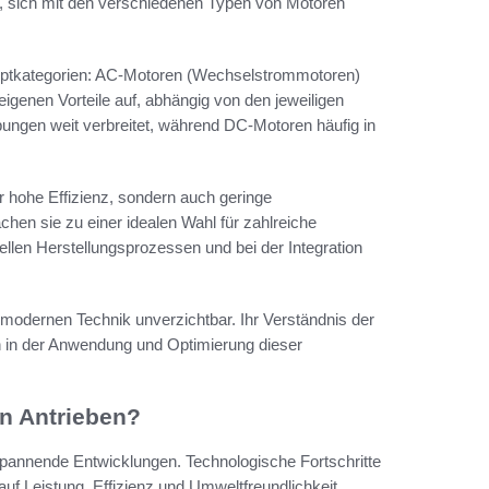
g, sich mit den verschiedenen Typen von Motoren
Hauptkategorien: AC-Motoren (Wechselstrommotoren)
genen Vorteile auf, abhängig von den jeweiligen
ngen weit verbreitet, während DC-Motoren häufig in
nur hohe Effizienz, sondern auch geringe
en sie zu einer idealen Wahl für zahlreiche
ellen Herstellungsprozessen und bei der Integration
modernen Technik unverzichtbar. Ihr Verständnis der
n in der Anwendung und Optimierung dieser
en Antrieben?
spannende Entwicklungen. Technologische Fortschritte
f Leistung, Effizienz und Umweltfreundlichkeit.