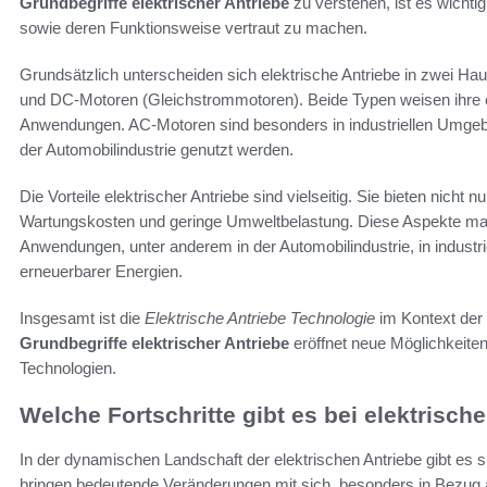
Grundbegriffe elektrischer Antriebe
zu verstehen, ist es wichti
sowie deren Funktionsweise vertraut zu machen.
Grundsätzlich unterscheiden sich elektrische Antriebe in zwei 
und DC-Motoren (Gleichstrommotoren). Beide Typen weisen ihre ei
Anwendungen. AC-Motoren sind besonders in industriellen Umgebu
der Automobilindustrie genutzt werden.
Die Vorteile elektrischer Antriebe sind vielseitig. Sie bieten nicht 
Wartungskosten und geringe Umweltbelastung. Diese Aspekte mach
Anwendungen, unter anderem in der Automobilindustrie, in industri
erneuerbarer Energien.
Insgesamt ist die
Elektrische Antriebe Technologie
im Kontext der 
Grundbegriffe elektrischer Antriebe
eröffnet neue Möglichkeite
Technologien.
Welche Fortschritte gibt es bei elektrisch
In der dynamischen Landschaft der elektrischen Antriebe gibt es 
bringen bedeutende Veränderungen mit sich, besonders in Bezug au