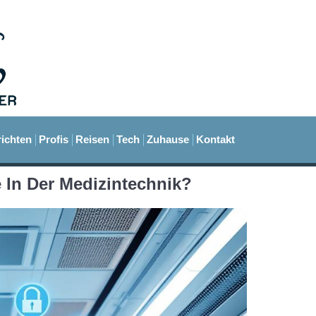
ichten
Profis
Reisen
Tech
Zuhause
Kontakt
 In Der Medizintechnik?