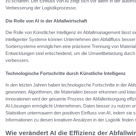
zu schaffen. Der Einfluss von AI zeigt sich vor allem in der automa
Verbesserung der Logistikprozesse.
Die Rolle von AI in der Abfallwirtschaft
Die Rolle von Künstlicher Intelligenz im Abfallmanagement lässt 
intelligenter Systeme können Unternehmen den Abfallfluss besser
Sortiersysteme ermöglichen eine präzisere Trennung von Material
Entwicklungen sind entscheidend, um die Umweltbelastung durch 
verbessern.
Technologische Fortschritte durch Künstliche Intelligenz
In den letzten Jahren haben technologische Fortschritte in der Abf
gewonnen. Algorithmen, die Materialien besser erkennen und klassi
Innovationen wird der gesamte Prozess der Abfallentsorgung effiz
AI-Lösungen ermöglicht Unternehmen, Daten besser zu nutzen und
Statistiken untermauern den positiven Einfluss von AI, indem sie 
Informationen zu diesen kreativen Ansätzen in der Logistik finden
Wie verändert AI die Effizienz der Abfallwi