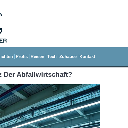
ichten
Profis
Reisen
Tech
Zuhause
Kontakt
z Der Abfallwirtschaft?