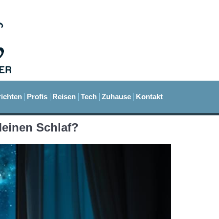
ichten
Profis
Reisen
Tech
Zuhause
Kontakt
Meinen Schlaf?