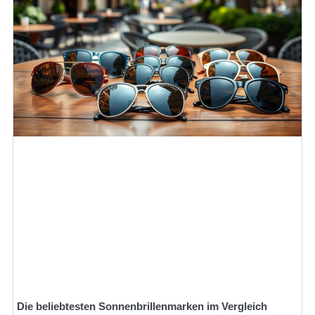
Die beliebtesten Sonnenbrillenmarken im Vergleich