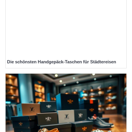
Die schönsten Handgepäck-Taschen für Städtereisen