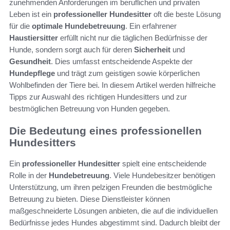
zunehmenden Anforderungen im beruflichen und privaten
Leben ist ein
professioneller Hundesitter
oft die beste Lösung
für die
optimale Hundebetreuung
. Ein erfahrener
Haustiersitter
erfüllt nicht nur die täglichen Bedürfnisse der
Hunde, sondern sorgt auch für deren
Sicherheit
und
Gesundheit
. Dies umfasst entscheidende Aspekte der
Hundepflege
und trägt zum geistigen sowie körperlichen
Wohlbefinden der Tiere bei. In diesem Artikel werden hilfreiche
Tipps zur Auswahl des richtigen Hundesitters und zur
bestmöglichen Betreuung von Hunden gegeben.
Die Bedeutung eines professionellen
Hundesitters
Ein
professioneller Hundesitter
spielt eine entscheidende
Rolle in der
Hundebetreuung
. Viele Hundebesitzer benötigen
Unterstützung, um ihren pelzigen Freunden die bestmögliche
Betreuung zu bieten. Diese Dienstleister können
maßgeschneiderte Lösungen anbieten, die auf die individuellen
Bedürfnisse jedes Hundes abgestimmt sind. Dadurch bleibt der