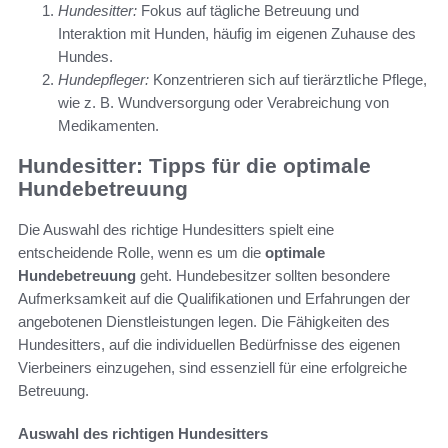
Hundesitter:
Fokus auf tägliche Betreuung und
Interaktion mit Hunden, häufig im eigenen Zuhause des
Hundes.
Hundepfleger:
Konzentrieren sich auf tierärztliche Pflege,
wie z. B. Wundversorgung oder Verabreichung von
Medikamenten.
Hundesitter: Tipps für die optimale
Hundebetreuung
Die Auswahl des richtige Hundesitters spielt eine
entscheidende Rolle, wenn es um die
optimale
Hundebetreuung
geht. Hundebesitzer sollten besondere
Aufmerksamkeit auf die Qualifikationen und Erfahrungen der
angebotenen Dienstleistungen legen. Die Fähigkeiten des
Hundesitters, auf die individuellen Bedürfnisse des eigenen
Vierbeiners einzugehen, sind essenziell für eine erfolgreiche
Betreuung.
Auswahl des richtigen Hundesitters