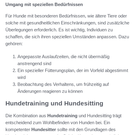
Umgang mit speziellen Bedürfnissen
Für Hunde mit besonderen Bedürfnissen, wie ältere Tiere oder
solche mit gesundheitlichen Einschränkungen, sind zusätzliche
Überlegungen erforderlich. Es ist wichtig, Individuen zu
schaffen, die sich ihren speziellen Umständen anpassen. Dazu
gehören:
Angepasste Auslaufzeiten, die nicht übermäßig
anstrengend sind
Ein spezieller Fütterungsplan, der im Vorfeld abgestimmt
wird
Beobachtung des Verhaltens, um frühzeitig auf
Änderungen reagieren zu können
Hundetraining und Hundesitting
Die Kombination aus
Hundetraining
und Hundesitting trägt
entscheidend zum Wohlbefinden von Hunden bei. Ein
kompetenter
Hundesitter
sollte mit den Grundlagen des