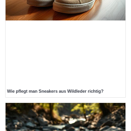
Wie pflegt man Sneakers aus Wildleder richtig?