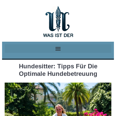
Hundesitter: Tipps Für Die
Optimale Hundebetreuung