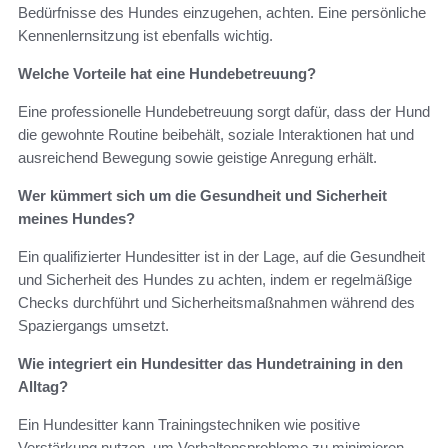
Bedürfnisse des Hundes einzugehen, achten. Eine persönliche
Kennenlernsitzung ist ebenfalls wichtig.
Welche Vorteile hat eine Hundebetreuung?
Eine professionelle Hundebetreuung sorgt dafür, dass der Hund
die gewohnte Routine beibehält, soziale Interaktionen hat und
ausreichend Bewegung sowie geistige Anregung erhält.
Wer kümmert sich um die Gesundheit und Sicherheit
meines Hundes?
Ein qualifizierter Hundesitter ist in der Lage, auf die Gesundheit
und Sicherheit des Hundes zu achten, indem er regelmäßige
Checks durchführt und Sicherheitsmaßnahmen während des
Spaziergangs umsetzt.
Wie integriert ein Hundesitter das Hundetraining in den
Alltag?
Ein Hundesitter kann Trainingstechniken wie positive
Verstärkung nutzen, um Verhaltensprobleme zu minimieren