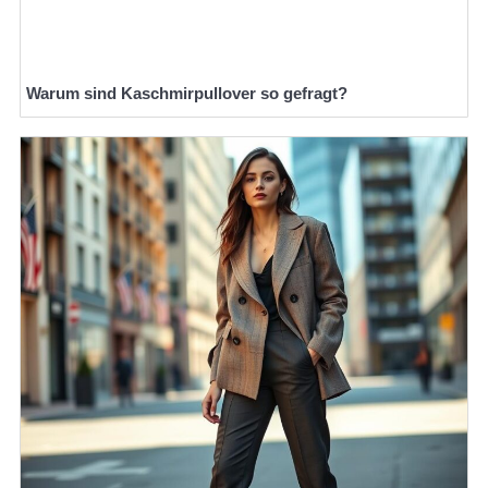
Warum sind Kaschmirpullover so gefragt?