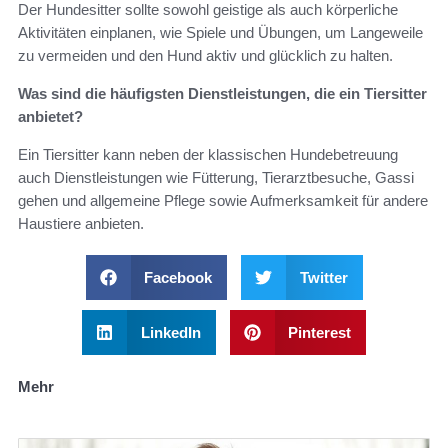
Der Hundesitter sollte sowohl geistige als auch körperliche
Aktivitäten einplanen, wie Spiele und Übungen, um Langeweile
zu vermeiden und den Hund aktiv und glücklich zu halten.
Was sind die häufigsten Dienstleistungen, die ein Tiersitter
anbietet?
Ein Tiersitter kann neben der klassischen Hundebetreuung
auch Dienstleistungen wie Fütterung, Tierarztbesuche, Gassi
gehen und allgemeine Pflege sowie Aufmerksamkeit für andere
Haustiere anbieten.
Facebook
Twitter
LinkedIn
Pinterest
Mehr