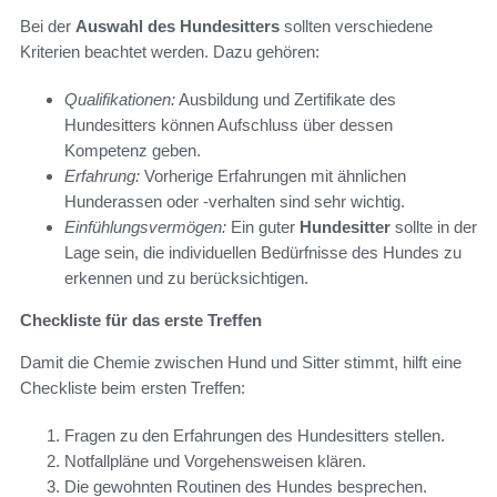
Bei der
Auswahl des Hundesitters
sollten verschiedene
Kriterien beachtet werden. Dazu gehören:
Qualifikationen:
Ausbildung und Zertifikate des
Hundesitters können Aufschluss über dessen
Kompetenz geben.
Erfahrung:
Vorherige Erfahrungen mit ähnlichen
Hunderassen oder -verhalten sind sehr wichtig.
Einfühlungsvermögen:
Ein guter
Hundesitter
sollte in der
Lage sein, die individuellen Bedürfnisse des Hundes zu
erkennen und zu berücksichtigen.
Checkliste für das erste Treffen
Damit die Chemie zwischen Hund und Sitter stimmt, hilft eine
Checkliste beim ersten Treffen:
Fragen zu den Erfahrungen des Hundesitters stellen.
Notfallpläne und Vorgehensweisen klären.
Die gewohnten Routinen des Hundes besprechen.