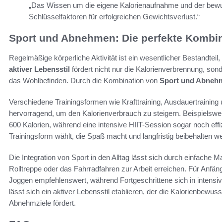
„Das Wissen um die eigene Kalorienaufnahme und der bew
Schlüsselfaktoren für erfolgreichen Gewichtsverlust.“
Sport und Abnehmen: Die perfekte Kombi
Regelmäßige körperliche Aktivität ist ein wesentlicher Bestandteil
aktiver Lebensstil
fördert nicht nur die Kalorienverbrennung, so
das Wohlbefinden. Durch die Kombination von
Sport und Abneh
Verschiedene Trainingsformen wie Krafttraining, Ausdauertraining u
hervorragend, um den Kalorienverbrauch zu steigern. Beispielsw
600 Kalorien, während eine intensive HIIT-Session sogar noch effi
Trainingsform wählt, die Spaß macht und langfristig beibehalten w
Die Integration von Sport in den Alltag lässt sich durch einfache
Rolltreppe oder das Fahrradfahren zur Arbeit erreichen. Für Anfäng
Joggen empfehlenswert, während Fortgeschrittene sich in intens
lässt sich ein aktiver Lebensstil etablieren, der die Kalorienbewu
Abnehmziele fördert.