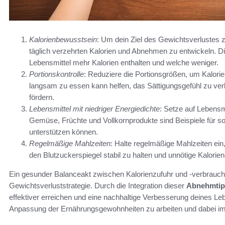
Kalorienbewusstsein
: Um dein Ziel des Gewichtsverlustes zu
täglich verzehrten Kalorien und Abnehmen zu entwickeln. Die
Lebensmittel mehr Kalorien enthalten und welche weniger.
Portionskontrolle
: Reduziere die Portionsgrößen, um Kalori
langsam zu essen kann helfen, das Sättigungsgefühl zu ve
fördern.
Lebensmittel mit niedriger Energiedichte
: Setze auf Lebensmi
Gemüse, Früchte und Vollkornprodukte sind Beispiele für s
unterstützen können.
Regelmäßige Mahlzeiten
: Halte regelmäßige Mahlzeiten ein
den Blutzuckerspiegel stabil zu halten und unnötige Kalori
Ein gesunder Balanceakt zwischen Kalorienzufuhr und -verbrauch is
Gewichtsverluststrategie. Durch die Integration dieser
Abneh
m
ti
effektiver erreichen und eine nachhaltige Verbesserung deines Leben
Anpassung der Ernährungsgewohnheiten zu arbeiten und dabei imme