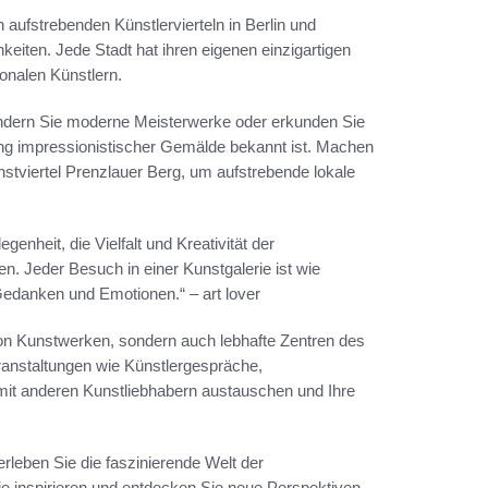
aufstrebenden Künstlervierteln in Berlin und
keiten. Jede Stadt hat ihren eigenen einzigartigen
onalen Künstlern.
ndern Sie moderne Meisterwerke oder erkunden Sie
ng impressionistischer Gemälde bekannt ist. Machen
stviertel Prenzlauer Berg, um aufstrebende lokale
genheit, die Vielfalt und Kreativität der
. Jeder Besuch in einer Kunstgalerie ist wie
 Gedanken und Emotionen.“ – art lover
von Kunstwerken, sondern auch lebhafte Zentren des
eranstaltungen wie Künstlergespräche,
mit anderen Kunstliebhabern austauschen und Ihre
leben Sie die faszinierende Welt der
ie inspirieren und entdecken Sie neue Perspektiven