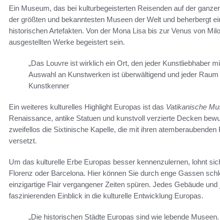
Ein Museum, das bei kulturbegeisterten Reisenden auf der ganzen W
der größten und bekanntesten Museen der Welt und beherbergt 
historischen Artefakten. Von der Mona Lisa bis zur Venus von Mil
ausgestellten Werke begeistert sein.
„Das Louvre ist wirklich ein Ort, den jeder Kunstliebhaber 
Auswahl an Kunstwerken ist überwältigend und jeder Raum e
Kunstkenner
Ein weiteres kulturelles Highlight Europas ist das
Vatikanische M
Renaissance, antike Statuen und kunstvoll verzierte Decken b
zweifellos die Sixtinische Kapelle, die mit ihren atemberaubende
versetzt.
Um das kulturelle Erbe Europas besser kennenzulernen, lohnt si
Florenz oder Barcelona. Hier können Sie durch enge Gassen sch
einzigartige Flair vergangener Zeiten spüren. Jedes Gebäude und 
faszinierenden Einblick in die kulturelle Entwicklung Europas.
„Die historischen Städte Europas sind wie lebende Museen.