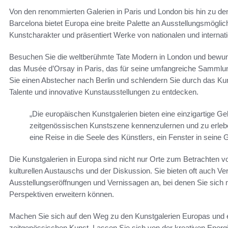
Von den renommierten Galerien in Paris und London bis hin zu den 
Barcelona bietet Europa eine breite Palette an Ausstellungsmöglich
Kunstcharakter und präsentiert Werke von nationalen und internati
Besuchen Sie die weltberühmte Tate Modern in London und bewu
das Musée d’Orsay in Paris, das für seine umfangreiche Sammlu
Sie einen Abstecher nach Berlin und schlendern Sie durch das Kun
Talente und innovative Kunstausstellungen zu entdecken.
„Die europäischen Kunstgalerien bieten eine einzigartige Gele
zeitgenössischen Kunstszene kennenzulernen und zu erleben
eine Reise in die Seele des Künstlers, ein Fenster in seine
Die Kunstgalerien in Europa sind nicht nur Orte zum Betrachten 
kulturellen Austauschs und der Diskussion. Sie bieten oft auch V
Ausstellungseröffnungen und Vernissagen an, bei denen Sie sich 
Perspektiven erweitern können.
Machen Sie sich auf den Weg zu den Kunstgalerien Europas und er
zeitgenössischen Kunst. Lassen Sie sich von der kreativen Energ