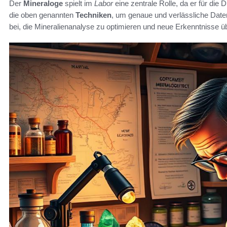
Der
Mineraloge
spielt im
Labor
eine zentrale Rolle, da er für die 
die oben genannten
Techniken
, um genaue und verlässliche Date
bei, die Mineralienanalyse zu optimieren und neue Erkenntnisse ü