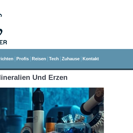
ichten
Profis
Reisen
Tech
Zuhause
Kontakt
ineralien Und Erzen