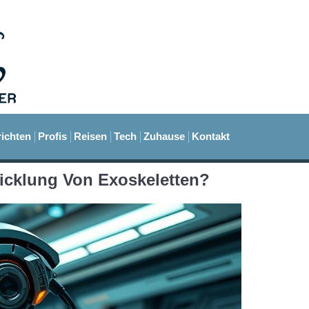
ichten
Profis
Reisen
Tech
Zuhause
Kontakt
wicklung Von Exoskeletten?