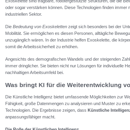
Exoskelette sind tragbare, robotergestützte Strukturen, die die
oder sogar verstärken können. Diese Technologien finden immer 
industriellen Sektor.
Die
Bedeutung von Exoskeletten
zeigt sich besonders bei der Un
Mobilität. Sie ermöglichen es diesen Personen, alltägliche Bewe
unzugänglich wären. In der Industrie helfen Exoskelette, die körpe
somit die Arbeitssicherheit zu erhöhen.
Angesichts des demografischen Wandels und der steigenden Zahl v
immer dringlicher. Sie bieten nicht nur Lösungen für individuelle
nachhaltigen Arbeitsumfeld bei.
Was bringt KI für die Weiterentwicklung v
Die Künstliche Intelligenz bietet umfassende Möglichkeiten zur W
Fähigkeit, große Datenmengen zu analysieren und Muster zu erkenne
Technologien. Die Ergebnisse zeigen, dass
Künstliche Intelligen
anpassungsfähiger macht.
Die Rolle der Künstlichen Intelligenz