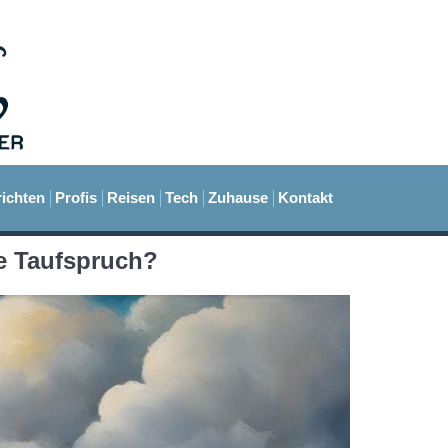
ichten
Profis
Reisen
Tech
Zuhause
Kontakt
te Taufspruch?