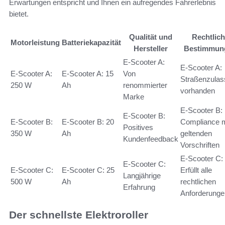
Erwartungen entspricht und Ihnen ein aufregendes Fahrerlebnis
bietet.
Qualität und
Rechtlic
Motorleistung
Batteriekapazität
Hersteller
Bestimmun
E-Scooter A:
E-Scooter A:
E-Scooter A:
E-Scooter A: 15
Von
Straßenzula
250 W
Ah
renommierter
vorhanden
Marke
E-Scooter B:
E-Scooter B:
E-Scooter B:
E-Scooter B: 20
Compliance m
Positives
350 W
Ah
geltenden
Kundenfeedback
Vorschriften
E-Scooter C:
E-Scooter C:
E-Scooter C:
E-Scooter C: 25
Erfüllt alle
Langjährige
500 W
Ah
rechtlichen
Erfahrung
Anforderunge
Der schnellste Elektroroller