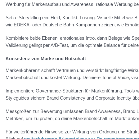
Werbung für Markenaufbau und Awareness, rationale Werbung bei 
Setze Storytelling ein: Held, Konflikt, Lösung. Visuelle Mittel wie
wie EDEKA- oder Deutsche Bahn-Kampagnen zeigen, wie Emotion
Kombiniere beide Ebenen: emotionales Intro, dann Belege wie Spe
Validierung gelingt per A/B-Test, um die optimale Balance für deine
Konsistenz von Marke und Botschaft
Markenkohärenz schafft Vertrauen und verstärkt langfristige Wir
Markenbotschaft und kostet Wirkung. Definiere Tone of Voice, visu
Implementiere Governance-Strukturen für Markenführung. Tools
Styleguides sichern Brand Consistency und Corporate Identity übe
Messgrößen zur Bewertung umfassen Brand Awareness, Brand Lif
Metriken, um zu prüfen, ob deine Markenbotschaft im Markt ankomm
Für weiterführende Hinweise zur Wirkung von Ordnung und Struk
Blick auf
weiterführende Erkenntnisse zur Raumwahrnehmun