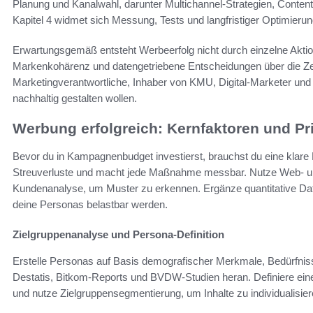
Planung und Kanalwahl, darunter Multichannel-Strategien, Content
Kapitel 4 widmet sich Messung, Tests und langfristiger Optimieru
Erwartungsgemäß entsteht Werbeerfolg nicht durch einzelne Aktio
Markenkohärenz und datengetriebene Entscheidungen über die Zeit.
Marketingverantwortliche, Inhaber von KMU, Digital-Marketer und 
nachhaltig gestalten wollen.
Werbung erfolgreich: Kernfaktoren und Pr
Bevor du in Kampagnenbudget investierst, brauchst du eine klare B
Streuverluste und macht jede Maßnahme messbar. Nutze Web- un
Kundenanalyse, um Muster zu erkennen. Ergänze quantitative Da
deine Personas belastbar werden.
Zielgruppenanalyse und Persona-Definition
Erstelle Personas auf Basis demografischer Merkmale, Bedürfniss
Destatis, Bitkom-Reports und BVDW-Studien heran. Definiere e
und nutze Zielgruppensegmentierung, um Inhalte zu individualisier