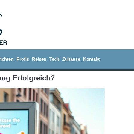
ichten
Profis
Reisen
Tech
Zuhause
Kontakt
ng Erfolgreich?