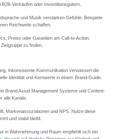
B2B-Verkäufen oder Investitionsgütern.
 Bildsprache und Musik verstärken Gefühle. Beispiele
en Reichweite schaffen.
cs, Preise oder Garantien am Call-to-Action.
 Zielgruppe zu finden.
kung. Inkonsistente Kommunikation verwässert die
elle Identität und Kernwerte in einem Brand-Guide.
 wie Brand Asset Management Systeme und Content-
r alle Kanäle.
t, Markenassoziationen und NPS. Nutze diese
t und stabil bleibt.
tur in Wahrnehmung und Raum empfiehlt sich ein
g
, die sich auf ähnliche Prinzipien zur Klarheit und