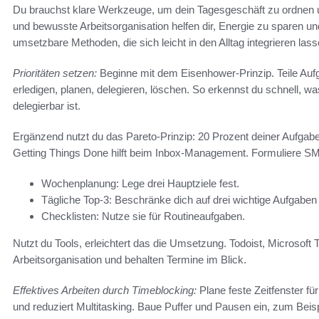
Du brauchst klare Werkzeuge, um dein Tagesgeschäft zu ordnen 
und bewusste Arbeitsorganisation helfen dir, Energie zu sparen un
umsetzbare Methoden, die sich leicht in den Alltag integrieren lass
Prioritäten setzen:
Beginne mit dem Eisenhower-Prinzip. Teile Aufga
erledigen, planen, delegieren, löschen. So erkennst du schnell, 
delegierbar ist.
Ergänzend nutzt du das Pareto-Prinzip: 20 Prozent deiner Aufgab
Getting Things Done hilft beim Inbox-Management. Formuliere SM
Wochenplanung: Lege drei Hauptziele fest.
Tägliche Top-3: Beschränke dich auf drei wichtige Aufgaben
Checklisten: Nutze sie für Routineaufgaben.
Nutzt du Tools, erleichtert das die Umsetzung. Todoist, Microsoft T
Arbeitsorganisation und behalten Termine im Blick.
Effektives Arbeiten durch Timeblocking:
Plane feste Zeitfenster fü
und reduziert Multitasking. Baue Puffer und Pausen ein, zum Beis