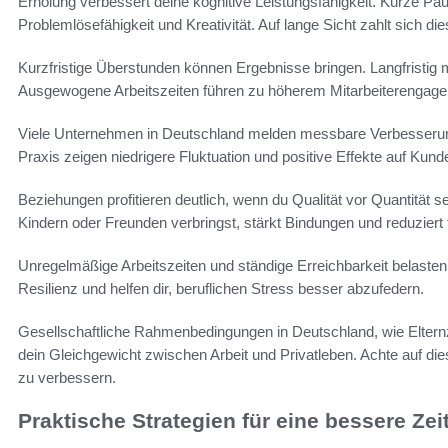
Erholung verbessert deine kognitive Leistungsfähigkeit. Kurze Pa
Problemlösefähigkeit und Kreativität. Auf lange Sicht zahlt sich di
Kurzfristige Überstunden können Ergebnisse bringen. Langfristig m
Ausgewogene Arbeitszeiten führen zu höherem Mitarbeiterengagem
Viele Unternehmen in Deutschland melden messbare Verbesseru
Praxis zeigen niedrigere Fluktuation und positive Effekte auf Kund
Beziehungen profitieren deutlich, wenn du Qualität vor Quantität se
Kindern oder Freunden verbringst, stärkt Bindungen und reduziert f
Unregelmäßige Arbeitszeiten und ständige Erreichbarkeit belasten
Resilienz und helfen dir, beruflichen Stress besser abzufedern.
Gesellschaftliche Rahmenbedingungen in Deutschland, wie Eltern
dein Gleichgewicht zwischen Arbeit und Privatleben. Achte auf di
zu verbessern.
Praktische Strategien für eine bessere Zei