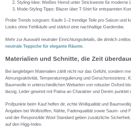
Styling-Idee: Weißes Hemd unter Strickweste für moderne 
Mode-Styling Tipps: Blazer über T-Shirt für entspannten Kont
Probe Trends sorgsam: Kaufe 1–2 trendige Teile pro Saison und ko
Looks ohne Fehlkäufe und stärkst eine nachhaltige Garderobe.
Mehr zur Auswahl neutraler Einrichtungsdetails, die ähnlich zeitlos
neutrale Teppiche für elegante Räume
.
Materialien und Schnitte, die Zeit überdau
Bei langlebigen Materialien zählt nicht nur das Gefühl, sondern m
Atmungsaktivität, Temperaturregulierung und Geruchsresistenz. K
Baumwolle in unterschiedlichen Webarten von robuster Oxford bis zu
lässig, Leder gewinnt mit Patina an Charakter und Denim punktet
Prüfpunkte beim Kauf helfen dir, echte Wollqualität und Baumwollq
Angaben bei Wollstoffen, Nähte, Fadenqualität sowie Saum- und 
und der Responsible Wool Standard geben zusätzliche Sicherheit. 
auf den Higg-Index.