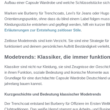
Aufbau einer Capsule Wardrobe und welche Schlüsselstücke sich
Marken wie Burberry für Trenchcoats, Levi’s für Jeans oder Hugo 
Orientierungspunkte, ohne dass du blind einem Label folgen musst
Kleidungsstücke entstehen und gepflegt werden, hilft ein kurzer Bl
Erläuterungen zur Entstehung zeitloser Stile
.
Zeitlose Modetrends sind kein Verzicht. Sie sind eine Strategie für 
funktioniert und deinem persönlichen Auftritt Beständigkeit verleiht.
Modetrends: Klassiker, die immer funktion
Klassiker sind nicht nur Kleidung, sie sind Zeugnisse der
Geschic
in ihnen Funktion, soziale Bedeutung und ikonische Momente aus F
Grundlage für eine durchdachte Capsule Wardrobe Deutschland und 
jahrelang bauen kannst.
Kurzgeschichte und Bedeutung klassischer Modetrends
Der Trenchcoat entstand bei Burberry für Offiziere im Ersten Weltk
Clubtraditionen. Das weiße Hemd stammt aus Arbeits- und Busines