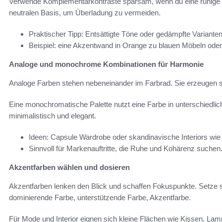
Verwende Komplementärkontraste sparsam, wenn du eine ruhige W
neutralen Basis, um Überladung zu vermeiden.
Praktischer Tipp: Entsättigte Töne oder gedämpfte Varianten
Beispiel: eine Akzentwand in Orange zu blauen Möbeln oder
Analoge und monochrome Kombinationen für Harmonie
Analoge Farben stehen nebeneinander im Farbrad. Sie erzeugen 
Eine monochromatische Palette nutzt eine Farbe in unterschiedlic
minimalistisch und elegant.
Ideen: Capsule Wardrobe oder skandinavische Interiors wie
Sinnvoll für Markenauftritte, die Ruhe und Kohärenz suchen
Akzentfarben wählen und dosieren
Akzentfarben lenken den Blick und schaffen Fokuspunkte. Setze s
dominierende Farbe, unterstützende Farbe, Akzentfarbe.
Für Mode und Interior eignen sich kleine Flächen wie Kissen, La