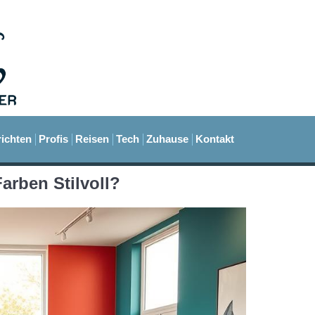
ichten
Profis
Reisen
Tech
Zuhause
Kontakt
arben Stilvoll?