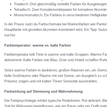
Triadisch: Drei gleichmäßig verteilte Farben für Ausgewogen
Tetradisch: Zwei Komplementärpaare für komplexe Akzente
Monochromatisch: Ein Farbton in verschiedenen Helligkeiten 
In der Praxis nutzt du Farbschemata bei Markenfarben wie Pan
Hauptfarbe mit gezielten Akzenten kombiniert wird. Ein Tipp: Nu
suchst.
Farbtemperatur: warme vs. kalte Farben
Farbtemperatur teilt Töne in warme und kalte Gruppen. Warme Fa
aktivierend. Kalte Farben wie Blau, Grün und Violett schaffen Ruh
Setze warme Farben in dunkleren, großen Räumen ein, um Gemütli
helle Großräume oder Räume mit viel Sonne, um Ausgleich zu sc
Präsenz zeigen und mit kalten Tönen Seriosität ausstrahlen.
Farbwirkung auf Stimmung und Wahrnehmung
Die Farbpsychologie erklärt typische Reaktionen: Rot aktiviert, Bl
Solche Wirkungen beeinflussen, wie ein Raum oder ein Outfit w